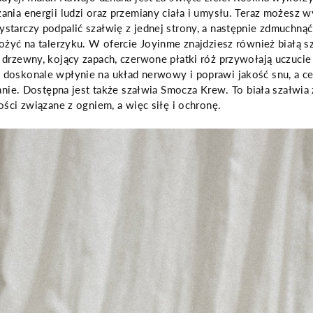
nia energii ludzi oraz przemiany ciała i umysłu. Teraz możesz w
tarczy podpalić szałwię z jednej strony, a następnie zdmuchnąć
ożyć na talerzyku. W ofercie Joyinme znajdziesz również białą s
drzewny, kojący zapach, czerwone płatki róż przywołają uczucie 
doskonale wpłynie na układ nerwowy i poprawi jakość snu, a ce
ianie. Dostępna jest także szałwia Smocza Krew. To biała szałwia
ości związane z ogniem, a więc siłę i ochronę.