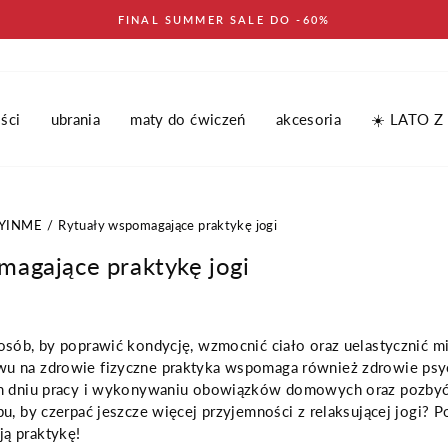
FINAL SUMMER SALE DO -60%
ści
ubrania
maty do ćwiczeń
akcesoria
☀️ LATO Z
OYINME
Rytuały wspomagające praktykę jogi
magające praktykę jogi
osób, by poprawić kondycję, wzmocnić ciało oraz uelastycznić m
u na zdrowie fizyczne praktyka wspomaga również zdrowie psy
ym dniu pracy i wykonywaniu obowiązków domowych oraz pozbyć
u, by czerpać jeszcze więcej przyjemności z relaksującej jogi? P
ą praktykę!