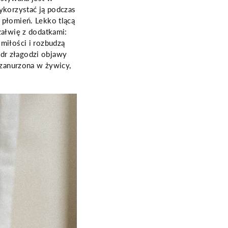
ykorzystać ją podczas
 płomień. Lekko tlącą
załwię z dodatkami:
miłości i rozbudzą
dr złagodzi objawy
 zanurzona w żywicy,