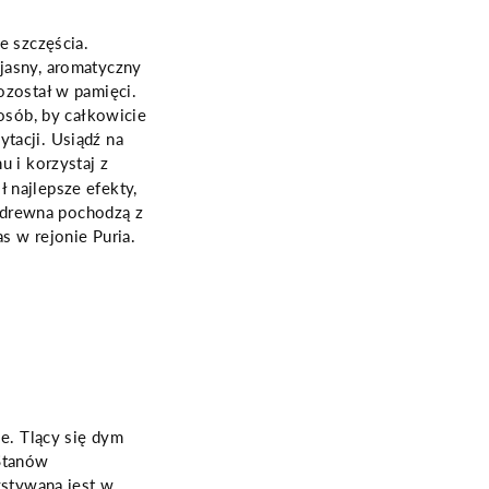
e szczęścia.
jasny, aromatyczny
ozostał w pamięci.
posób, by całkowicie
tacji. Usiądź na
u i korzystaj z
 najlepsze efekty,
 drewna pochodzą z
s w rejonie Puria.
ie. Tlący się dym
 Stanów
ystywana jest w