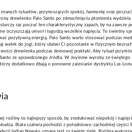
j znanych rytuałów, przynoszących spokój, harmonię oraz poczuci
trony drewienko Palo Santo po zdmuchnięciu płomienia wydziela 
tarczy raz poczuć ten charakterystyczny zapach, by na zawsze p
zne oczyszczają umysł i łagodzą wszelkie napięcia. To świetny s
ować pozytywną energią. Palo Santo warto stosować podczas medy
taj
wałek do jogi
, który ułatwi Ci pozostanie w fizycznym bezruch
wości drewienka podczas domowej praktyki. Aby rytuał przyniósł
 Santo ze sprawdzonego źródła. W Joyinme wyroby ze świętego
którzy dodatkowo dbają o ponowne zalesianie dystryktu Las Loma
wia
ej rośliny to najlepszy sposób, by zredukować niepokój i napięc
pobudza. Biała szałwia pochodzi z południowo-zachodniej części
dycji Indian Nawajo uznana jest za święte ziele. Roślina wykorz