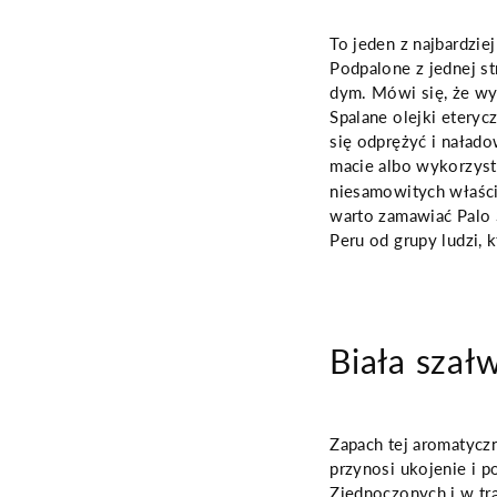
To jeden z najbardzie
Podpalone z jednej s
dym. Mówi się, że wys
Spalane olejki eteryc
się odprężyć i naład
macie albo wykorzys
niesamowitych właści
warto zamawiać Palo
Peru od grupy ludzi, 
Biała szał
Zapach tej aromatyczn
przynosi ukojenie i 
Zjednoczonych i w tra