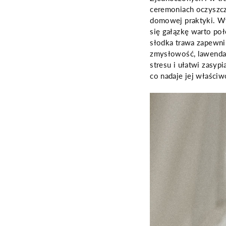
ceremoniach oczyszcza
domowej praktyki. Wys
się gałązkę warto poł
słodka trawa zapewni 
zmysłowość, lawenda 
stresu i ułatwi zasyp
co nadaje jej właściw