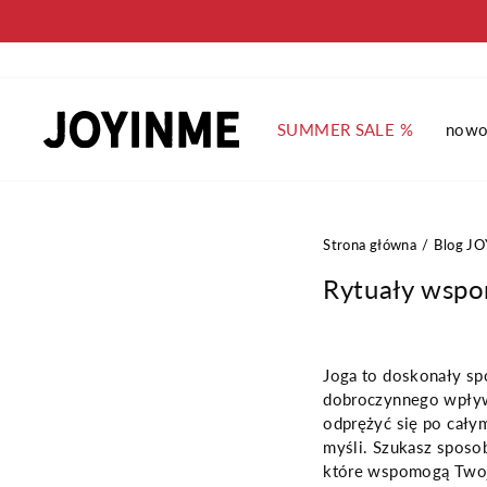
Pomiń
SUMMER SALE %
nowo
Strona główna
Blog J
Rytuały wspo
Joga to doskonały sp
dobroczynnego wpływ
odprężyć się po cał
myśli. Szukasz sposob
które wspomogą Twoj