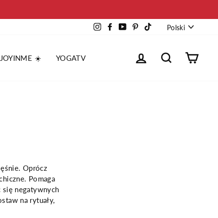
Język
Instagram
Facebook
YouTube
Pinterest
TikTok
Polski
Zaloguj
Wyszukaj
Kosz
 JOYINME ☀️
YOGATV
ięśnie. Oprócz
chiczne. Pomaga
 się negatywnych
ostaw na rytuały,