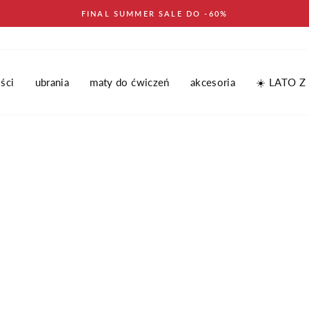
FINAL SUMMER SALE DO -60%
ści
ubrania
maty do ćwiczeń
akcesoria
☀️ LATO Z