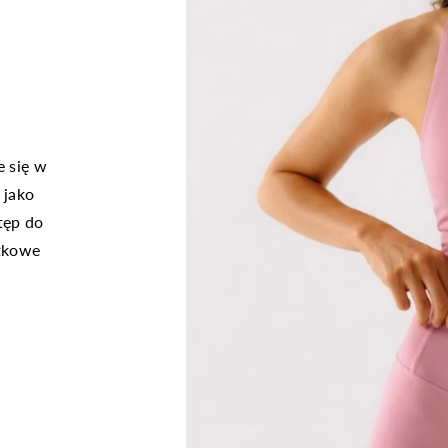
e się w
 jako
tęp do
ątkowe