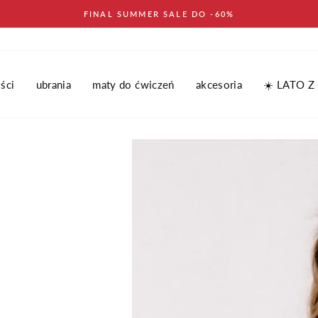
FINAL SUMMER SALE DO -60%
ści
ubrania
maty do ćwiczeń
akcesoria
☀️ LATO Z