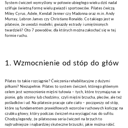
System ćwiczeń wymyślony w połowie ubiegłego wieku dziś nadal
szlifuje świetną formę wielu gwiazd i sportowców. Pilates ćwiczą
Miley Cyrus, Adele, Kendall Jenner czy Madonna oraz m.in. Andy
Murray, Lebron James czy Christiano Ronaldo. Co takiego jest w
pilatesie, że uwodzi modelki, gwiazdy estrady
i umięśnionych
twardzieli? Oto 7 powodów, dla których można zakochać się w tej
formie ruchu.
1. Wzmocnienie od stóp do głów
Pilates to takie rozciągnie? Ćwiczenia rehabilitacyjne z dużymi
piłkami? Niezupełnie. Pilates to system ćwiczeń, którego głównym
celem jest wzmocnienie mięśni tułowia – tych, które trzymają nas w
pionie, gdy stoimy lub chodzimy, czyli mięśni brzucha, pleców, ale też
pośladków i ud. Na pilatesie pracuje całe ciało – począwszy od stóp,
które są fundamentem prawidłowych wzorców ruchowych kończąc na
czubku głowy, który podczas ćwiczeń ma wyciągać nas do sufitu.
Chodzą legendy, że pilatesowa seria ćwiczeń na brzuch to
najtrudniejsze i najbardziej skuteczne brzuszki, jakie można robić.