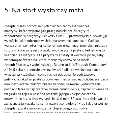
5. Na start wystarczy mata
Joseph Pilates oprócz samych ćwiczeń zaprojektował też
maszyny, które wspomagają pracę nad ciałem
. Sprzęty te –
zaopatrzone w sprężyny, uchwyty i paski – prowadzą ciało, pokazując
wyraźnie, jakie odczucie w ciele ma wywołać dany ruch. Cadillac,
wunda chair czy reformer są świetnym urozmaiceniem lekcji pilates i
to z nimi kojarzony jest prawdziwy, klasyczny pilates. Jednak warto
wiedzieć, że wszystkie te przyrządy zostały stworzone po to, żeby
wspomagać ćwiczenia, które można wykonywać na macie.
Joseph Pilates
w swojej książce „Return to Life Through Contrology”
z 1945 roku prezentuje szereg ćwiczeń pilates właśnie na macie,
wraz ze wskazówkami co do ruchu i oddechu. To podstawowa
publikacja, jaką fan pilatesu powinien mieć w swojej biblioteczce, żeby
móc bezpiecznie
ćwiczyć pilates w domu
na macie i jednocześnie
poznać pilates w najczystszej formie. Warto do niej zajrzeć również ze
względu na zdjęcia Josepha prezentującego kolejne ćwiczenia
matwork, który w dniu wydania książki miał 62 lata! Inna ciekawostka
związana z tą książką to sama nazwa „contrology” – bo tak pierwotnie
Joseph nazwał swoje ćwiczenia. Dopiero jego uczniowie