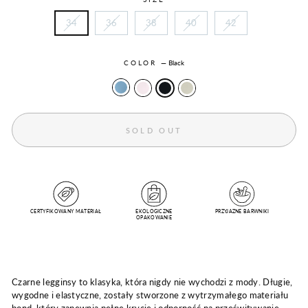
34
36
38
40
42
COLOR
—
Black
SOLD OUT
CERTYFIKOWANY MATERIAŁ
EKOLOGICZNE
PRZYJAZNE BARWNIKI
OPAKOWANIE
Czarne legginsy to klasyka, która nigdy nie wychodzi z mody. Długie,
wygodne i elastyczne, zostały stworzone z wytrzymałego materiału