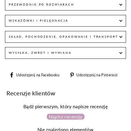
PRZEWODNIK PO ROZMIARACH
WSKAZÓWKI I PIELĘGNACJA
SKŁAD, POCHODZENIE, OPAKOWANIE I TRANSPORT
WYSYŁKA, ZWROT I WYMIANA
Udostępnij
Udos
Udostępnij na Facebooku
Udostępnij na Pinterest
na
na
Facebooku
Pint
Recenzje klientów
Bądź pierwszym, który napisze recenzję
Napisz recenzję
Nie znaleziono elementów