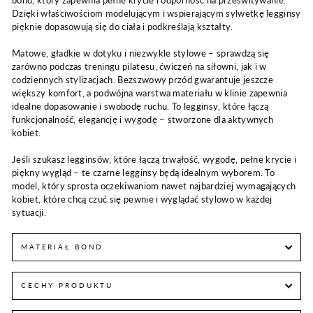
bond, który zapewnia pełne krycie i odporność na prześwitywanie.
Dzięki właściwościom modelującym i wspierającym sylwetkę legginsy
pięknie dopasowują się do ciała i podkreślają kształty.
Matowe, gładkie w dotyku i niezwykle stylowe – sprawdzą się
zarówno podczas treningu pilatesu, ćwiczeń na siłowni, jak i w
codziennych stylizacjach. Bezszwowy przód gwarantuje jeszcze
większy komfort, a podwójna warstwa materiału w klinie zapewnia
idealne dopasowanie i swobodę ruchu. To legginsy, które łączą
funkcjonalność, elegancję i wygodę – stworzone dla aktywnych
kobiet.
Jeśli szukasz legginsów, które łączą trwałość, wygodę, pełne krycie i
piękny wygląd – te czarne legginsy będą idealnym wyborem. To
model, który sprosta oczekiwaniom nawet najbardziej wymagających
kobiet, które chcą czuć się pewnie i wyglądać stylowo w każdej
sytuacji.
MATERIAŁ BOND
CECHY PRODUKTU