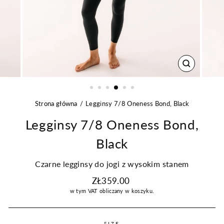
ZAMKNIJ
Strona główna
Legginsy 7/8 Oneness Bond, Black
Legginsy 7/8 Oneness Bond,
Black
Czarne legginsy do jogi z wysokim stanem
Regularna
ZŁ359.00
cena
w tym VAT
obliczany w koszyku.
SIZE