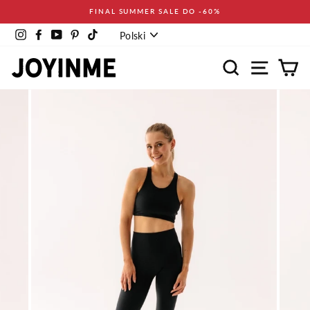
Pomiń
FINAL SUMMER SALE DO -60%
Język
Instagram
Facebook
YouTube
Pinterest
TikTok
Polski
Wyszukaj
Nawigacja
Ko