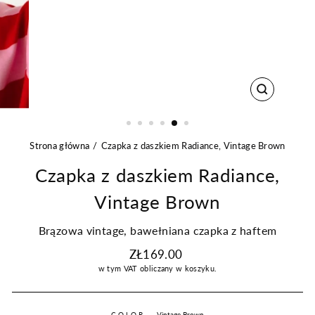
ZAMKNIJ
Strona główna
Czapka z daszkiem Radiance, Vintage Brown
Czapka z daszkiem Radiance,
Vintage Brown
Brązowa vintage, bawełniana czapka z haftem
Regularna
ZŁ169.00
cena
w tym VAT
obliczany w koszyku.
COLOR
—
Vintage Brown