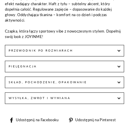
efekt nadający charakter. Haft z tyłu – subtelny akcent, który
dopełnia całość. Regulowane zapięcie – dopasowanie do każdej
głowy. Oddychająca tkanina – komfort na co dzień i podczas
aktywności.
Czapka, która łączy sportowy vibe z nowoczesnym stylem. Dopełnij
swój look z JOYINME!
PRZEWODNIK PO ROZMIARACH
PIELĘGNACJA
SKŁAD, POCHODZENIE, OPAKOWANIE
WYSYŁKA, ZWROT I WYMIANA
Udostępnij
Udos
Udostępnij na Facebooku
Udostępnij na Pinterest
na
na