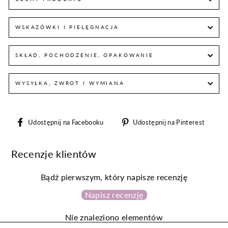
WSKAZÓWKI I PIELĘGNACJA
SKŁAD, POCHODZENIE, OPAKOWANIE
WYSYŁKA, ZWROT I WYMIANA
Udostępnij
Udos
Udostępnij na Facebooku
Udostępnij na Pinterest
na
na
Facebooku
Pint
Recenzje klientów
Bądź pierwszym, który napisze recenzję
Napisz recenzję
Nie znaleziono elementów