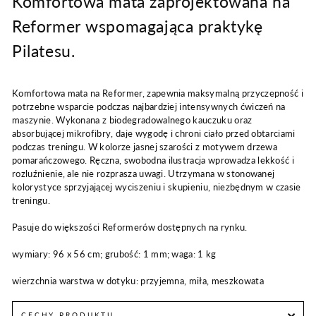
Komfortowa mata zaprojektowana na
Reformer wspomagająca praktykę
Pilatesu.
Komfortowa mata na Reformer, zapewnia maksymalną przyczepność i
potrzebne wsparcie podczas najbardziej intensywnych ćwiczeń na
maszynie. Wykonana z biodegradowalnego kauczuku oraz
absorbującej mikrofibry, daje wygodę i chroni ciało przed obtarciami
podczas treningu. W kolorze jasnej szarości z motywem drzewa
pomarańczowego. Ręczna, swobodna ilustracja wprowadza lekkość i
rozluźnienie, ale nie rozprasza uwagi. Utrzymana w stonowanej
kolorystyce sprzyjającej wyciszeniu i skupieniu, niezbędnym w czasie
treningu.
Pasuje do większości Reformerów dostępnych na rynku.
wymiary: 96 x 56 cm; grubość: 1 mm; waga: 1 kg
wierzchnia warstwa w dotyku: przyjemna, miła, meszkowata
CECHY PRODUKTU