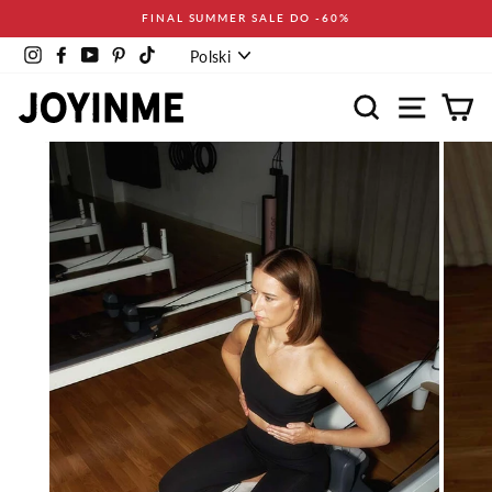
Pomiń
FINAL SUMMER SALE DO -60%
Język
Instagram
Facebook
YouTube
Pinterest
TikTok
Polski
Wyszukaj
Nawigacja
Ko