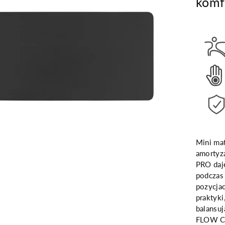
komf
Mini mat
amortyza
PRO daj
podczas 
pozycja
praktyki
balansuj
FLOW C