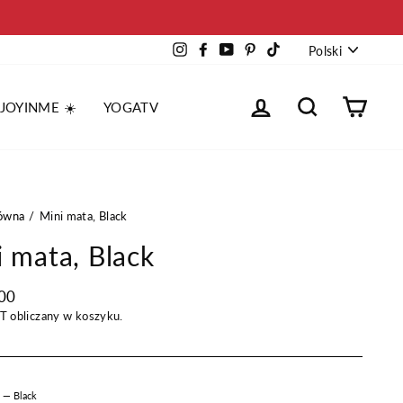
Język
Instagram
Facebook
YouTube
Pinterest
TikTok
Polski
Zaloguj
Wyszukaj
Kosz
 JOYINME ☀️
YOGATV
łówna
Mini mata, Black
 mata, Black
na
00
AT
obliczany w koszyku.
R
—
Black