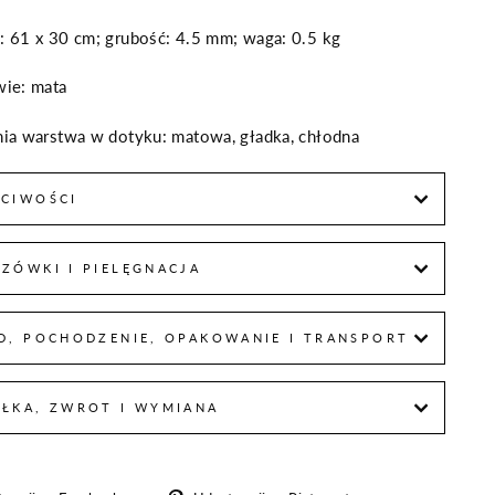
: 61 x 30 cm; grubość: 4.5 mm; waga: 0.5 kg
wie: mata
nia warstwa w dotyku: matowa, gładka, chłodna
CIWOŚCI
ZÓWKI I PIELĘGNACJA
D, POCHODZENIE, OPAKOWANIE I TRANSPORT
ŁKA, ZWROT I WYMIANA