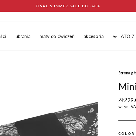
FINAL SUMMER SALE DO -60%
ści
ubrania
maty do ćwiczeń
akcesoria
☀️ LATO Z
Strona g
Mini
Regular
ZŁ229.
cena
w tym V
COLO