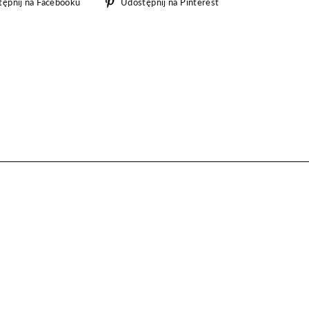
Udostępnij
Udostępnij
ępnij na Facebooku
Udostępnij na Pinterest
na
na
Facebooku
Pinterest