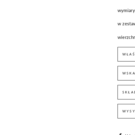
wymiary
w zesta
wierzch
WŁAŚ
WSKA
SKŁA
WYSY