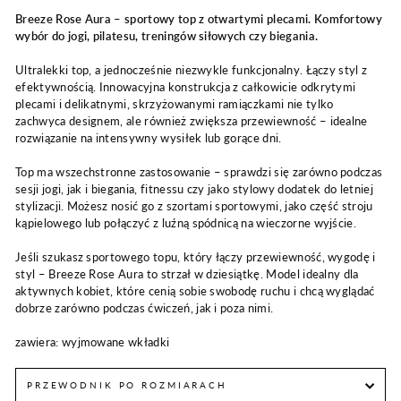
Breeze Rose Aura – sportowy top z otwartymi plecami. Komfortowy
wybór do jogi, pilatesu, treningów siłowych czy biegania.
Ultralekki top, a jednocześnie niezwykle funkcjonalny. Łączy styl z
efektywnością. Innowacyjna konstrukcja z całkowicie odkrytymi
plecami i delikatnymi, skrzyżowanymi ramiączkami nie tylko
zachwyca designem, ale również zwiększa przewiewność – idealne
rozwiązanie na intensywny wysiłek lub gorące dni.
Top ma wszechstronne zastosowanie – sprawdzi się zarówno podczas
sesji jogi, jak i biegania, fitnessu czy jako stylowy dodatek do letniej
stylizacji. Możesz nosić go z szortami sportowymi, jako część stroju
kąpielowego lub połączyć z luźną spódnicą na wieczorne wyjście.
Jeśli szukasz sportowego topu, który łączy przewiewność, wygodę i
styl – Breeze Rose Aura to strzał w dziesiątkę. Model idealny dla
aktywnych kobiet, które cenią sobie swobodę ruchu i chcą wyglądać
dobrze zarówno podczas ćwiczeń, jak i poza nimi.
zawiera: wyjmowane wkładki
PRZEWODNIK PO ROZMIARACH