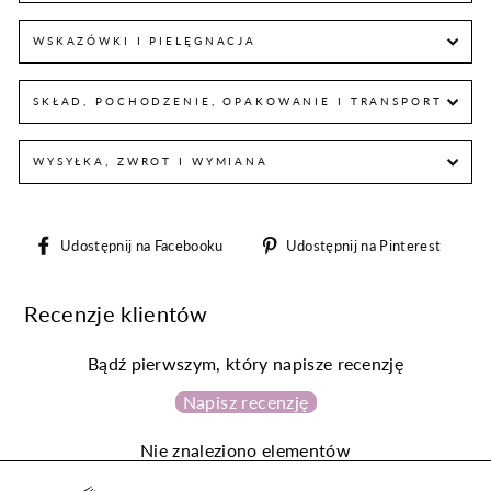
WSKAZÓWKI I PIELĘGNACJA
SKŁAD, POCHODZENIE, OPAKOWANIE I TRANSPORT
WYSYŁKA, ZWROT I WYMIANA
Udostępnij
Udos
Udostępnij na Facebooku
Udostępnij na Pinterest
na
na
Facebooku
Pint
Recenzje klientów
Bądź pierwszym, który napisze recenzję
Napisz recenzję
Nie znaleziono elementów