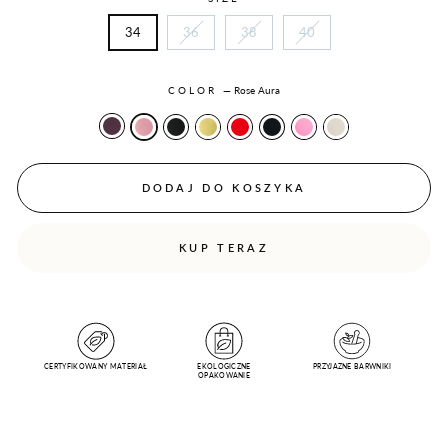
34
36
38
40
COLOR
—
Rose Aura
DODAJ DO KOSZYKA
KUP TERAZ
CERTYFIKOWANY MATERIAŁ
EKOLOGICZNE
PRZYJAZNE BARWNIKI
OPAKOWANIE