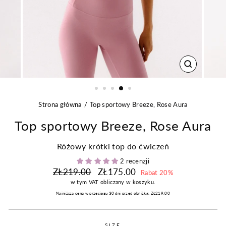
ZAMKNIJ
Strona główna
Top sportowy Breeze, Rose Aura
Top sportowy Breeze, Rose Aura
Różowy krótki top do ćwiczeń
2 recenzji
Regularna
Cena
ZŁ219.00
ZŁ175.00
Rabat 20%
cena
promocyjna
w tym VAT
obliczany w koszyku.
Najniższa cena w przeciągu 30 dni przed obniżką:
ZŁ219.00
SIZE