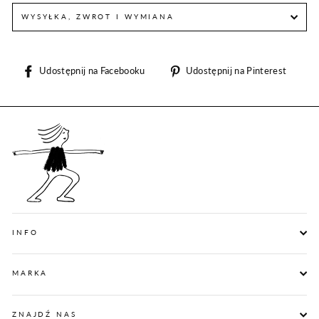
WYSYŁKA, ZWROT I WYMIANA
Udostępnij
Udos
Udostępnij na Facebooku
Udostępnij na Pinterest
na
na
Facebooku
Pint
INFO
MARKA
ZNAJDŹ NAS