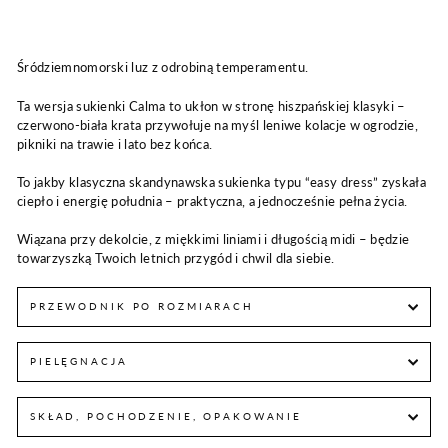
Śródziemnomorski luz z odrobiną temperamentu.
Ta wersja sukienki Calma to ukłon w stronę hiszpańskiej klasyki –
czerwono-biała krata przywołuje na myśl leniwe kolacje w ogrodzie,
pikniki na trawie i lato bez końca.
To jakby klasyczna skandynawska sukienka typu “easy dress” zyskała
ciepło i energię południa – praktyczna, a jednocześnie pełna życia.
Wiązana przy dekolcie, z miękkimi liniami i długością midi – będzie
towarzyszką Twoich letnich przygód i chwil dla siebie.
PRZEWODNIK PO ROZMIARACH
PIELĘGNACJA
SKŁAD, POCHODZENIE, OPAKOWANIE