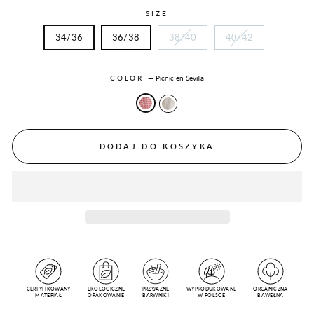
SIZE
34/36
36/38
38/40
40/42
COLOR
—
Picnic en Sevilla
DODAJ DO KOSZYKA
CERTYFIKOWANY
EKOLOGICZNE
PRZYJAZNE
WYPRODUKOWANE
ORGANICZNA
MATERIAŁ
OPAKOWANIE
BARWNIKI
W POLSCE
BAWEŁNA