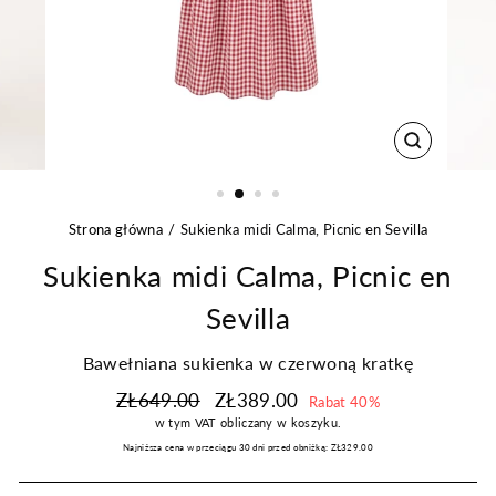
ZAMKNIJ
Strona główna
Sukienka midi Calma, Picnic en Sevilla
Sukienka midi Calma, Picnic en
Sevilla
Bawełniana sukienka w czerwoną kratkę
Regularna
Cena
ZŁ649.00
ZŁ389.00
Rabat 40%
cena
promocyjna
w tym VAT
obliczany w koszyku.
Najniższa cena w przeciągu 30 dni przed obniżką:
ZŁ329.00