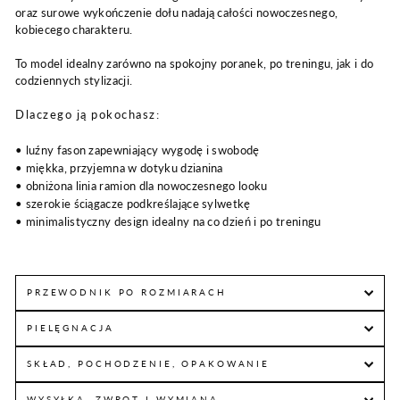
oraz surowe wykończenie dołu nadają całości nowoczesnego,
kobiecego charakteru.
To model idealny zarówno na spokojny poranek, po treningu, jak i do
codziennych stylizacji.
Dlaczego ją pokochasz:
• luźny fason zapewniający wygodę i swobodę
• miękka, przyjemna w dotyku dzianina
• obniżona linia ramion dla nowoczesnego looku
• szerokie ściągacze podkreślające sylwetkę
• minimalistyczny design idealny na co dzień i po treningu
PRZEWODNIK PO ROZMIARACH
PIELĘGNACJA
SKŁAD, POCHODZENIE, OPAKOWANIE
WYSYŁKA, ZWROT I WYMIANA