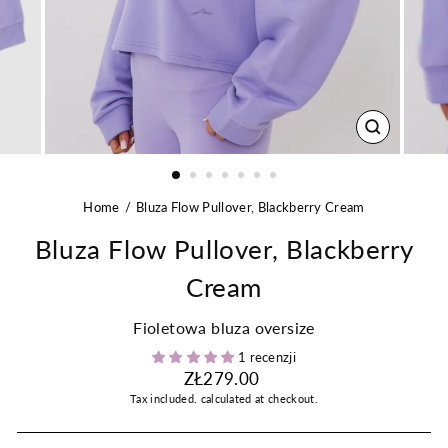
CLOSE
(ESC)
Home
Bluza Flow Pullover, Blackberry Cream
Bluza Flow Pullover, Blackberry
Cream
Fioletowa bluza oversize
1 recenzji
Regular
ZŁ279.00
price
Tax included.
calculated at checkout.