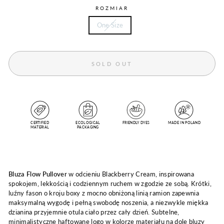
ROZMIAR
One Size
SOLD OUT
CERTIFIED
ECOLOGICAL
FRIENDLY DYES
MADE IN POLAND
MATERIAL
PACKAGING
Bluza Flow Pullover
w odcieniu Blackberry Cream, inspirowana
spokojem, lekkością i codziennym ruchem w zgodzie ze sobą. Krótki,
luźny fason o kroju boxy z mocno obniżoną linią ramion zapewnia
maksymalną wygodę i pełną swobodę noszenia, a niezwykle miękka
dzianina przyjemnie otula ciało przez cały dzień. Subtelne,
minimalistyczne haftowane logo w kolorze materiału na dole bluzy