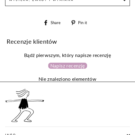
Share
Pin
Share
Pin it
on
on
Facebook
Pinterest
Recenzje klientów
Bądź pierwszym, który napisze recenzję
Napisz recenzję
Nie znaleziono elementów
INFO