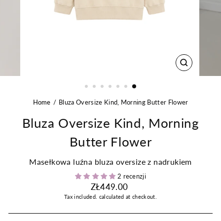
CLOSE
(ESC)
Home
Bluza Oversize Kind, Morning Butter Flower
Bluza Oversize Kind, Morning
Butter Flower
Masełkowa luźna bluza oversize z nadrukiem
2 recenzji
Regular
ZŁ449.00
price
Tax included.
calculated at checkout.