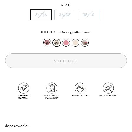
SIZE
34/36
36/38
38/40
COLOR
—
Morning Butter Flower
SOLD OUT
CERTIFIED
ECOLOGICAL
FRIENDLY DYES
MADE IN POLAND
MATERIAL
PACKAGING
dopasowanie: