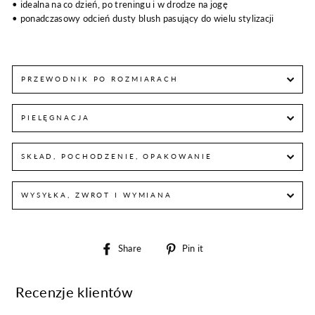
• idealna na co dzień, po treningu i w drodze na jogę
• ponadczasowy odcień dusty blush pasujący do wielu stylizacji
PRZEWODNIK PO ROZMIARACH
PIELĘGNACJA
SKŁAD, POCHODZENIE, OPAKOWANIE
WYSYŁKA, ZWROT I WYMIANA
Share
Pin
Share
Pin it
on
on
Facebook
Pinterest
Recenzje klientów