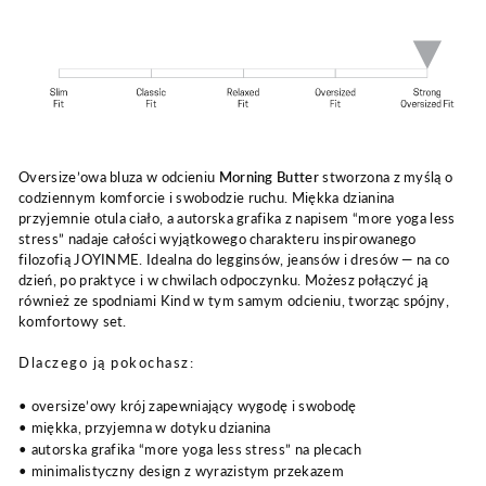
Oversize’owa bluza w odcieniu
Morning Butter
stworzona z myślą o
codziennym komforcie i swobodzie ruchu. Miękka dzianina
przyjemnie otula ciało, a autorska grafika z napisem “more yoga less
stress” nadaje całości wyjątkowego charakteru inspirowanego
filozofią JOYINME. Idealna do legginsów, jeansów i dresów — na co
dzień, po praktyce i w chwilach odpoczynku. Możesz połączyć ją
również ze spodniami Kind w tym samym odcieniu, tworząc spójny,
komfortowy set.
Dlaczego ją pokochasz:
• oversize’owy krój zapewniający wygodę i swobodę
• miękka, przyjemna w dotyku dzianina
• autorska grafika “more yoga less stress” na plecach
• minimalistyczny design z wyrazistym przekazem