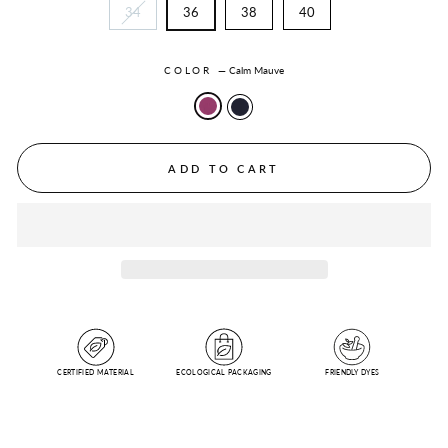
34
36
38
40
COLOR
—
Calm Mauve
ADD TO CART
CERTIFIED MATERIAL
ECOLOGICAL PACKAGING
FRIENDLY DYES