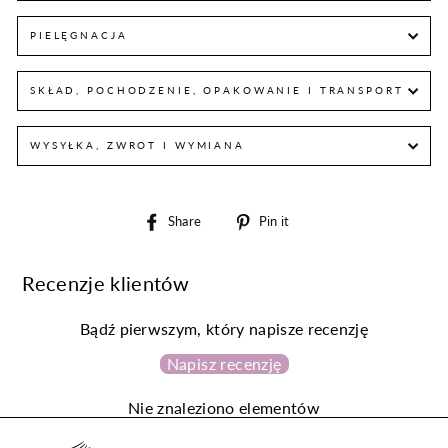
PIELĘGNACJA
SKŁAD, POCHODZENIE, OPAKOWANIE I TRANSPORT
WYSYŁKA, ZWROT I WYMIANA
Share
Pin
Share
Pin it
on
on
Facebook
Pinterest
Recenzje klientów
Bądź pierwszym, który napisze recenzję
Napisz recenzję
Nie znaleziono elementów