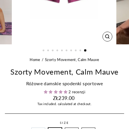
CLOSE
(ESC)
Home
Szorty Movement, Calm Mauve
Szorty Movement, Calm Mauve
Różowe damskie spodenki sportowe
2 recenzji
Regular
ZŁ239.00
price
Tax included.
calculated at checkout.
SIZE