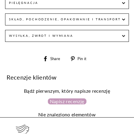
PIELĘGNACJA
SKŁAD, POCHODZENIE, OPAKOWANIE I TRANSPORT
WYSYŁKA, ZWROT I WYMIANA
Share
Pin
Share
Pin it
on
on
Facebook
Pinterest
Recenzje klientów
Bądź pierwszym, który napisze recenzję
Napisz recenzję
Nie znaleziono elementów