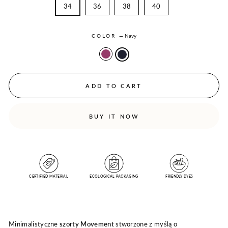
34
36
38
40
COLOR
—
Navy
ADD TO CART
BUY IT NOW
CERTIFIED MATERIAL
ECOLOGICAL PACKAGING
FRIENDLY DYES
Minimalistyczne
szorty Movement
stworzone z myślą o