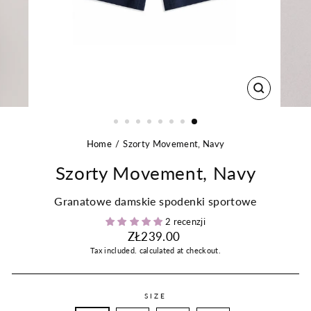
CLOSE
(ESC)
Home
Szorty Movement, Navy
Szorty Movement, Navy
Granatowe damskie spodenki sportowe
2 recenzji
Regular
ZŁ239.00
price
Tax included.
calculated at checkout.
SIZE