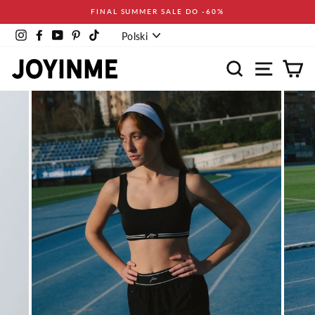
Pomiń
FINAL SUMMER SALE DO -60%
Język
Instagram
Facebook
YouTube
Pinterest
TikTok
Polski
Wyszukaj
Nawigacja
Ko