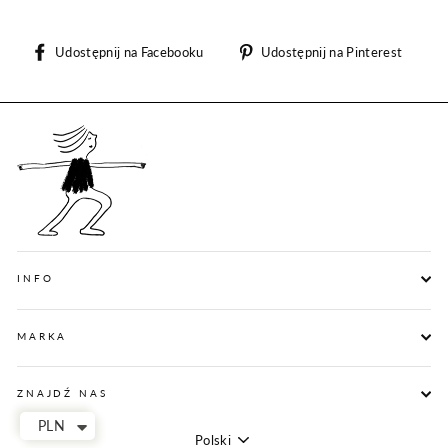
Udostępnij
Udos
Udostępnij na Facebooku
Udostępnij na Pinterest
na
na
Facebooku
Pint
INFO
MARKA
ZNAJDŹ NAS
PLN
Polski
Język