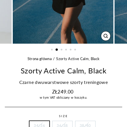
ZAMKNIJ
Strona główna
Szorty Active Calm, Black
Szorty Active Calm, Black
Czarne dwuwarstwowe szorty treningowe
Regularna
ZŁ249.00
cena
w tym VAT
obliczany w koszyku.
SIZE
34/36
36/38
38/40