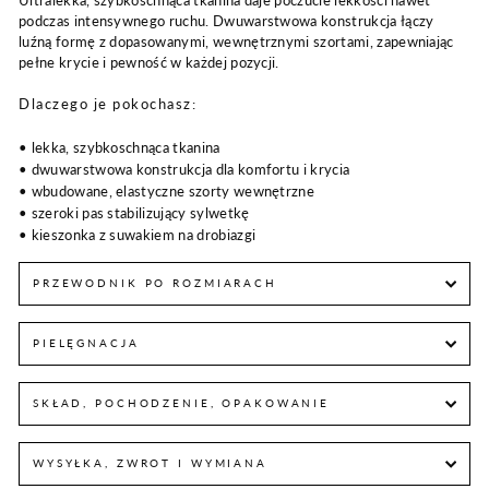
Ultralekka, szybkoschnąca tkanina daje poczucie lekkości nawet
podczas intensywnego ruchu. Dwuwarstwowa konstrukcja łączy
luźną formę z dopasowanymi, wewnętrznymi szortami, zapewniając
pełne krycie i pewność w każdej pozycji.
Dlaczego je pokochasz:
• lekka, szybkoschnąca tkanina
• dwuwarstwowa konstrukcja dla komfortu i krycia
• wbudowane, elastyczne szorty wewnętrzne
• szeroki pas stabilizujący sylwetkę
• kieszonka z suwakiem na drobiazgi
PRZEWODNIK PO ROZMIARACH
PIELĘGNACJA
SKŁAD, POCHODZENIE, OPAKOWANIE
WYSYŁKA, ZWROT I WYMIANA