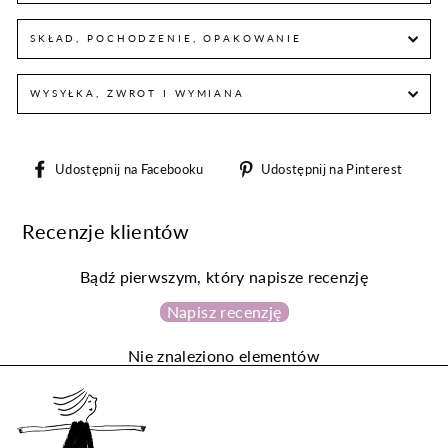
SKŁAD, POCHODZENIE, OPAKOWANIE
WYSYŁKA, ZWROT I WYMIANA
Udostępnij
Udos
Udostępnij na Facebooku
Udostępnij na Pinterest
na
na
Facebooku
Pint
Recenzje klientów
Bądź pierwszym, który napisze recenzję
Napisz recenzję
Nie znaleziono elementów