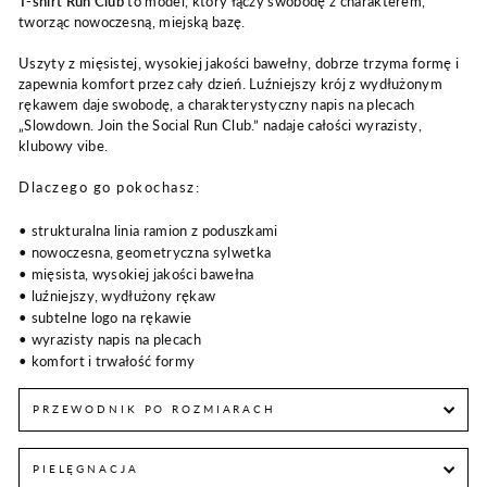
T-shirt Run Club
to model, który łączy swobodę z charakterem,
tworząc nowoczesną, miejską bazę.
Uszyty z mięsistej, wysokiej jakości bawełny, dobrze trzyma formę i
zapewnia komfort przez cały dzień. Luźniejszy krój z wydłużonym
rękawem daje swobodę, a charakterystyczny napis na plecach
„Slowdown. Join the Social Run Club.” nadaje całości wyrazisty,
klubowy vibe.
Dlaczego go pokochasz:
• strukturalna linia ramion z poduszkami
• nowoczesna, geometryczna sylwetka
• mięsista, wysokiej jakości bawełna
• luźniejszy, wydłużony rękaw
• subtelne logo na rękawie
• wyrazisty napis na plecach
• komfort i trwałość formy
PRZEWODNIK PO ROZMIARACH
PIELĘGNACJA