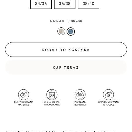
34/36
36/38
38/40
COLOR
—
Run Club
DODAJ DO KOSZYKA
KUP TERAZ
CERTYFIKOWANY
EKOLOGICZNE
PRZYJAZNE
WYPRODUKOWANE
MATERIAŁ
OPAKOWANIE
BARWNIKI
W POLSCE