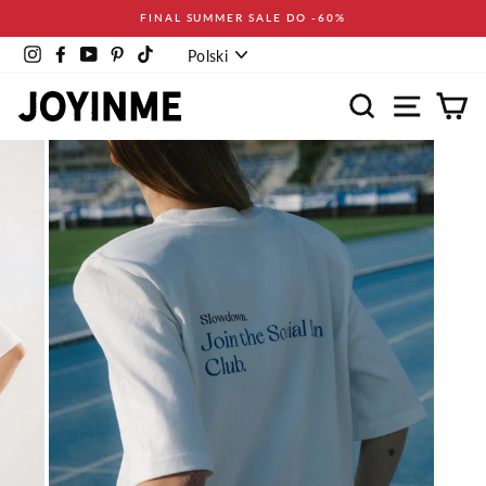
Pomiń
FINAL SUMMER SALE DO -60%
Język
Instagram
Facebook
YouTube
Pinterest
TikTok
Polski
Wyszukaj
Nawigacja
Ko